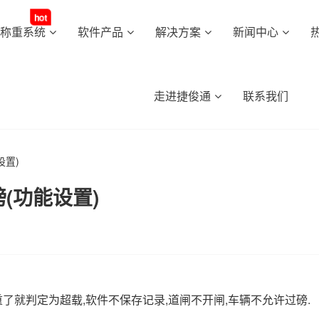
hot
动称重系统
软件产品
解决方案
新闻中心
走进捷俊通
联系我们
设置)
(功能设置)
,
,
,
.
重了就判定为超载
软件不保存记录
道闸不开闸
车辆不允许过磅