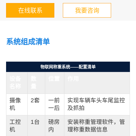
在线联系
我要咨询
系统组成清单
物联网称重系统——配置清单
设备
数
位置
作用
名称
量
摄像
2
套
一前
实现车辆车头车尾监控
机
一后
及抓拍
工控
1
台
磅房
安装称重管理软件，管
机
内
理称重数据信息