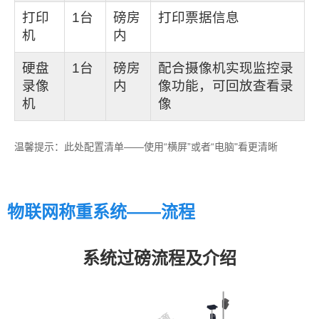
打印
1
台
磅房
打印票据信息
机
内
硬盘
1
台
磅房
配合摄像机实现监控录
录像
内
像功能，可回放查看录
机
像
温馨提示：此处配置清单——使用“横屏”或者“电脑"看更清晰
物联网称重系统——流程
系统过磅流程及介绍