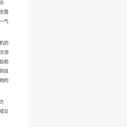
示
无需
一气
机的
次测
自助
则自
物的
方
成交