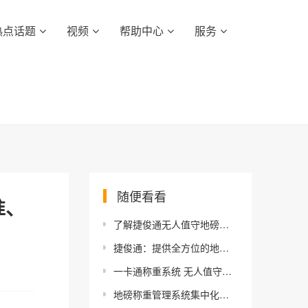
热点话题
视频
帮助中心
服务
随便看看
准、
了解捷俊通无人值守地磅自动称重软件的重要组成部分
捷俊通：提供全方位的地磅称重系统解决方案
一卡通称重系统 无人值守自动过磅系统 地磅一卡通-捷俊通
地磅称重管理系统集中化与多磅房协同解决方案-实现数据实时同步共享