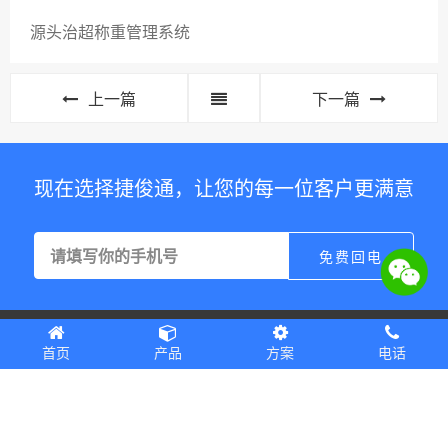
源头治超称重管理系统
上一篇
下一篇
现在选择捷俊通，让您的每一位客户更满意
首页
产品
方案
电话
Copyright © 2012-2022 深圳市捷俊通智慧物联有限公司 版权所有
Powered by
EyouCms
粤ICP备18032496号