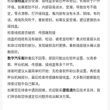
检查
接线盒
是否受潮：接线盒安装在秤体旁边，长期处于户外
环境。如果密封不好，内部容易进水、受潮，导致信号不稳
定，零点漂移。打开接线盒，看内部有没有水渍、铜绿。有的
话，用电吹风吹干，重新密封。如果反复受潮，建议更换防水
接线盒。
检查线缆是否破损：传感器到接
线盒的线缆有没有破损、松动、被老鼠咬断？重点检查接头处
和穿过线管的部分。发现破损及时更换，重新插拔接头确认接
触良好。
数字汽车衡
称重后不回零，原因可能出在软件设置、仪表参
数、秤台机械、传感器、接线盒等多个环节。
排查时建议从最简单的开始：先检查软件和仪表设置，再检查
秤台机械部分，最后检查传感器和接线盒。大多数问题都能在
排查过程中自己解决。
如果您在排查中遇到困难，欢迎联系
捷俊通
售后技术支持，我
们将协助您快速定位问题并给出解决方案。