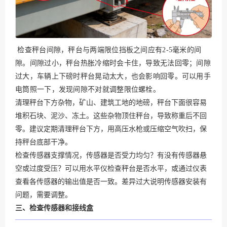
检查秤台间隙，秤台与两端限位挡板之间应有2-5毫米的间
隙。间隙过小，秤台热胀冷缩时会卡住，导致无法回零；间隙
过大，车辆上下磅时秤台晃动太大，也会影响回零。可以用手
电筒照一下，发现间隙不对就调整限位螺栓。
清理秤台下方杂物，矿山、建筑工地的地磅，秤台下面很容易
堆积石块、泥沙、冻土。这些杂物顶住秤台，导致称重后不回
零。建议定期清理秤台下方，用高压水枪或压缩空气吹扫，保
持秤台底部干净。
检查传感器支撑情况，传感器是否受力均匀？有没有传感器悬
空或过度受压？可以用水平仪检查秤台是否水平，或通过仪表
查看各传感器的输出值是否一致。差异过大说明传感器安装有
问题，需要调整。
三、检查传感器和接线盒