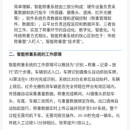
简单理解，智能称重系统由三部分构成：硬件设备负责采
集数据和执行指令（传感器、摄像头、道闸、红外光栅
等），软件系统负责数据处理和逻辑控制（称重管理软
件、数据库），云平台负责远程监控和数据共享。三者协
同工作，实现了称重环节的自动化、数字化、智能化。与
传统称重方式相比，智能称重系统的核心区别在于：传统
称重靠“人盯人”，智能称重靠“技术管”。
二、智能称重系统的工作原理
智能称重系统的工作原理可以概括为“识别→称重→记录→放
行”四个步骤。车辆到达入口，车牌识别摄像头自动抓拍车牌，
AI算法在0.1秒内完成识别，系统比对白名单后自动抬杆。车辆
上磅后，红外光栅检测车辆是否完全停稳在秤台有效区域内，
传感器自动采集重量数据。称重完成瞬间，AI摄像头抓拍车
头、车尾、车厢三张照片，与重量数据绑定存档。出口道闸自
动抬起放行，称重数据实时上传云端并同步至ERP系统。整个
过程无需司机下车，无需司磅员操作，20-30秒完成一辆车。与
传统人工过磅3-5分钟相比，效率提升5倍以上。