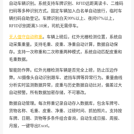
自动车辆识别。系统支持车牌识别、RFID远距离读卡、二维码
扫码等多种识别方式。固定车辆加入白名单自动放行，临时车
辆扫码自助登记。车牌识别白天99%以上、夜间97%以上，
RFID识别距离3-10米，司机无需停车。
无人值守自动称重
。车辆上磅后，红外光栅检测位置，系统自
动采集重量。支持毛重、皮重、净重自动计算，数据自动保
存。支持一次称重和二次称重两种模式，系统自动匹配皮重和
毛重数据。
智能防作弊。红外光栅检测车辆是否完全上磅，防止压边作
弊。AI摄像头自动识别跟车、遮挡车牌等异常行为。重量曲线
分析实时监测数据异常，皮重与历史数据自动比对，偏差过大
自动预警。所有数据加密存储，不可篡改。
数据自动管理。每次称重记录自动存入数据库，包含车牌号、
货物名称、毛重、皮重、净重、过磅时间、抓拍照片。支持按
车牌、日期、货物等多条件组合查询，自动生成日报、周报、
月报，一键导出Excel。