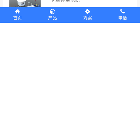
首页
产品
方案
电话
源头治超称重管理系统
现在选择捷俊通，让您的每一位客户更满意
Copyright © 2012-2022 深圳市捷俊通智慧物联有限公司 版权所有
Powered by
EyouCms
粤ICP备18032496号