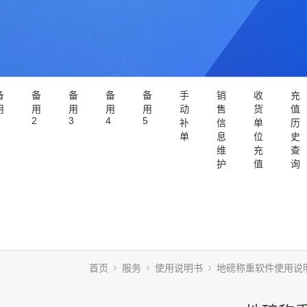
备
备
备
备
备
手
销
收
充
用
用
用
用
用
动
售
货
值
2
3
4
5
补
信
单
历
单
息
位
史
维
充
查
护
值
询
首页
服务
使用说明书
地磅称重软件使用说