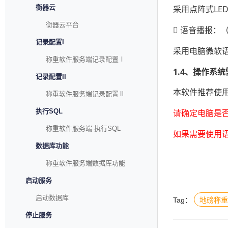
衡器云
采用点阵式LE
衡器云平台
 语音播报：
记录配置I
采用电脑微软语音
称重软件服务端记录配置Ⅰ
1.4、操作系统
记录配置II
本软件推荐使用
称重软件服务端记录配置Ⅱ
执行SQL
请确定电脑是否安
称重软件服务端-执行SQL
如果需
要使用语
数据库功能
称重软件服务端数据库功能
启动服务
启动数据库
Tag：
地磅称重
停止服务