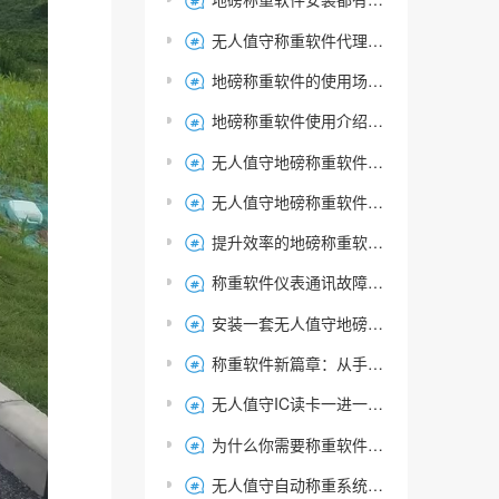

无人值守称重软件代理商推荐:捷俊通产品在各个省份销售火爆

地磅称重软件的使用场景-行业都有哪些？

地磅称重软件使用介绍，从入门到精通，轻松掌握！

无人值守地磅称重软件，智能称重管理系统！

无人值守地磅称重软件十大功能，如何选择适合你的智能称重管理系统

提升效率的地磅称重软件：简化称重流程，优化称重管理系统

称重软件仪表通讯故障？解决串口失败问题指南！

安装一套无人值守地磅称重系统大概要多少钱？

称重软件新篇章：从手工到智能的无人值守地磅称重管理系统

无人值守IC读卡一进一出称重系统的工作流程和组成

为什么你需要称重软件：进一步提升业务操作效率

无人值守自动称重系统的核心组成部分--地磅称重软件解析
