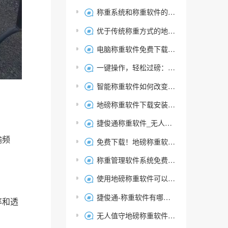
称重系统和称重软件的有什么区别？

优于传统称重方式的地磅无人值守自动称重软件|选捷俊通

电脑称重软件免费下载及安装使用介绍：打印磅单，智能过磅

一键操作，轻松过磅：智能称重管理系统中的简单过磅模式解析

智能称重软件如何改变称重单位？电脑称重软件过磅操作详解

地磅称重软件下载安装指南：哪里可以下载可靠的软件？

捷俊通称重软件_无人值守自动称重系统的优势与应用场景

输频
免费下载！地磅称重软件过磅系统软件使用指南

称重管理软件系统免费版-智能称重系统免费试用版本

使用地磅称重软件可以提高哪些方面的效率？数据准确性，效益

捷俊通-称重软件有哪些类型 介绍

率和透
无人值守地磅称重软件作用是什么？
