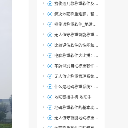
捷俊通几款称重软件及功能介绍

解决地磅称重难题，智能称重软件让您事半功倍

捷俊通称重软件_地磅称重软件的性能如何？

无人值守称重智能称重管理系统，功能及应用

比较评估软件的性能和适用性:选择适合您的称重管理系统软件

电脑称重软件大比拼：推荐几款好用的称重软件下载

车牌识别自动称重软件：提升称重效率与称重管理的智能选择

无人值守称重管理系统-车牌识别自动过磅系统软件

什么是地磅称重系统？捷俊通称重软件的功能与作用解析

地磅链接手机 地磅手机软件哪个好 衡器云

地磅称重软件的基本功能是什么？

无人值守智能地磅称重软件的异常告警功能解析

地磅称重软件安装都有哪些注意事项？常见问题，软件配置，教程