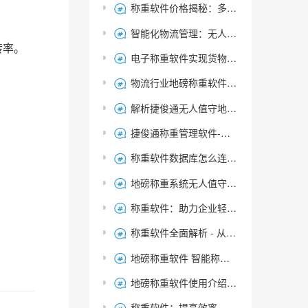
称重软件价格揭秘：多少钱才能获得高效计量解决方案？

智能化物流管理：无人值守称重软件的充值扣款功能应用

转率。
电子称重软件实现货物重量自动记录与智能分析-捷俊通

物流行业地磅称重软件：选择指南和关键考虑因素大揭秘

解析捷俊通无人值守地磅自动称重系统：智能称重与高效称重的融合

捷俊通称重管理软件-单机版免费下载安装

称重软件数据库怎么连接不上 连接失败

地磅称重系统无人值守称重软件的功能介绍，捷俊通软件

称重软件：助力企业轻松高效管理称重过程-选择指南

称重软件全面解析 - 从智能称重系统到物联网管理平台

地磅称重软件 智能称重系统 无人值守称重软件- 捷俊通

地磅称重软件使用介绍：实用指南让您充分发挥功能

称重软件：提高效率、降低成本的必备工具