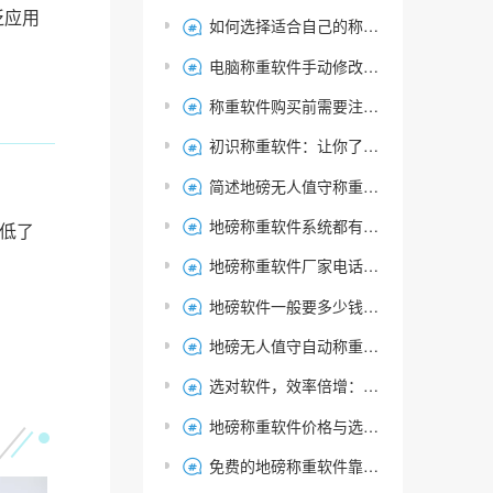
泛应用
如何选择适合自己的称重软件?

电脑称重软件手动修改磅单能否自动更新系统数据？

称重软件购买前需要注意哪些问题？详细解答

初识称重软件：让你了解地磅称重软件的定义和特点

简述地磅无人值守称重软件功能，实现称重过磅效率提升

地磅称重软件系统都有哪些功能？哪家称重软件比较好用？

低了
地磅称重软件厂家电话 | 地磅秤系统厂家 | 捷俊通

地磅软件一般要多少钱一套 地磅系统软件包含哪些

地磅无人值守自动称重管理系统防作弊策略解析

选对软件，效率倍增：不同版本称重软件如何决定过磅效能！

地磅称重软件价格与选择：实现高效、准确的称重管理

免费的地磅称重软件靠谱吗？地磅称重软件该怎么选？
