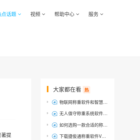
热点话题
视频
帮助中心
服务
大家都在看
热
物联网称重软件和智慧版与无人值守称重系统——版本简要概述

无人值守称重系统软件-智能称重管理系统-捷俊通衡器云云平台

如何选购一款合适的称重软件

显著提
下载捷俊通称重软件V3.1.4.65，安装简便，免费试用
