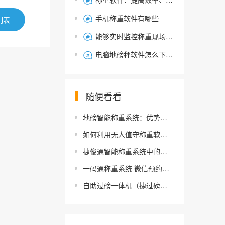

手机称重软件有哪些

列表
能够实时监控称重现场情况的捷俊通无人值守全自动地磅称重软件

电脑地磅秤软件怎么下载安装，称重软件操作步骤

随便看看
地磅智能称重系统：优势尽显，引领称重行业新风尚
如何利用无人值守称重软件的日志和车辆信息维护功能？
捷俊通智能称重系统中的各种防作弊手段
一码通称重系统 微信预约过磅 无人值守称重预约系统
自助过磅一体机（捷过磅）捷俊通公磅称重机