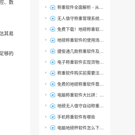
控、数
称重软件全面解析 - 从智能称重系统到物联网管理平台

无人值守称重管理系统-车牌识别自动过磅系统软件

免费下载！地磅称重软件过磅系统软件使用指南

估其易
地磅称重软件的使用场景-行业都有哪些？

捷俊通几款称重软件及功能介绍

足够的
电子称重软件实现货物重量自动记录与智能分析-捷俊通

称重软件购买前需要注意哪些问题？详细解答

免费的地磅称重软件靠谱吗？地磅称重软件该怎么选？

电脑称重软件大比拼：推荐几款好用的称重软件下载

地磅无人值守自动称重管理系统防作弊策略解析

手机称重软件有哪些

电脑地磅秤软件怎么下载安装，称重软件操作步骤
