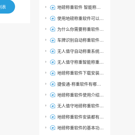
列表
地磅称重软件 智能称重系统 无人值守称重软件- 捷俊通

使用地磅称重软件可以提高哪些方面的效率？数据准确性，效益

为什么你需要称重软件：进一步提升业务操作效率

车牌识别自动称重软件：提升称重效率与称重管理的智能选择

无人值守自动称重系统的核心组成部分--地磅称重软件解析

无人值守称重智能称重管理系统，功能及应用

地磅称重软件下载安装指南：哪里可以下载可靠的软件？

捷俊通-称重软件有哪些类型 介绍

地磅称重软件使用介绍，从入门到精通，轻松掌握！

无人值守地磅称重软件作用是什么？

地磅称重软件安装都有哪些注意事项？常见问题，软件配置，教程

地磅称重软件的基本功能是什么？
