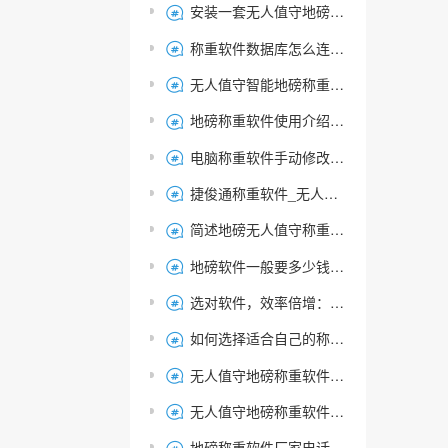
安装一套无人值守地磅称重系统大概要多少钱？

称重软件数据库怎么连接不上 连接失败

无人值守智能地磅称重软件的异常告警功能解析

地磅称重软件使用介绍：实用指南让您充分发挥功能

电脑称重软件手动修改磅单能否自动更新系统数据？

捷俊通称重软件_无人值守自动称重系统的优势与应用场景

简述地磅无人值守称重软件功能，实现称重过磅效率提升

地磅软件一般要多少钱一套 地磅系统软件包含哪些

选对软件，效率倍增：不同版本称重软件如何决定过磅效能！

如何选择适合自己的称重软件?

无人值守地磅称重软件，智能称重管理系统！

无人值守地磅称重软件十大功能，如何选择适合你的智能称重管理系统

地磅称重软件厂家电话 | 地磅秤系统厂家 | 捷俊通