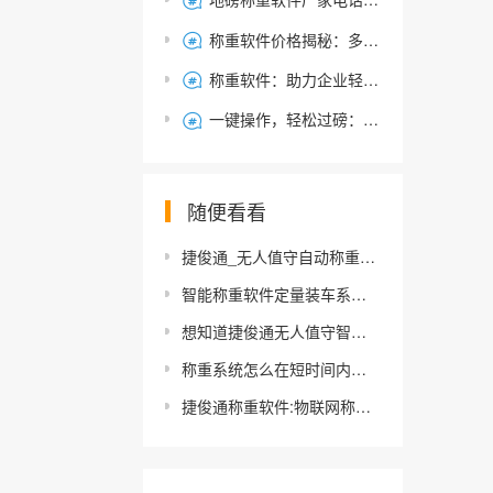

称重软件价格揭秘：多少钱才能获得高效计量解决方案？

称重软件：助力企业轻松高效管理称重过程-选择指南

一键操作，轻松过磅：智能称重管理系统中的简单过磅模式解析

随便看看
捷俊通_无人值守自动称重系统的功能及特点详细解析
智能称重软件定量装车系统的操作流程解析_捷俊通称重软件
想知道捷俊通无人值守智能称重管理系统怎样确保称重数据准确？
称重系统怎么在短时间内选到心仪的性价比高的智能称重系统
捷俊通称重软件:物联网称重系统,称重行业新标准