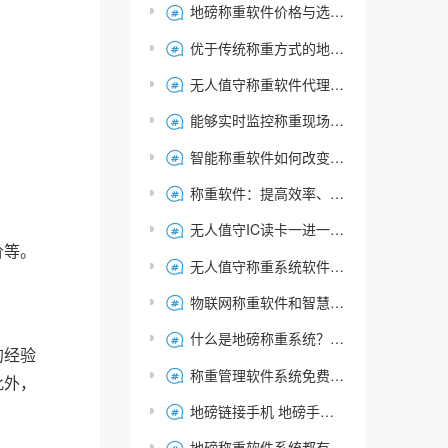
地磅称重软件价格与选择：实现高效、准确的称重管理

优于传统称重方式的地磅无人值守自动称重软件|选捷俊通

无人值守称重软件代理商推荐:捷俊通产品在各个省份销售火爆

能够实时监控称重现场情况的捷俊通无人值守全自动地磅称重软件

智能称重软件如何改变称重单位？电脑称重软件过磅操作详解

称重软件：提高效率、降低成本的必备工具

无人值守IC读卡一进一出称重系统的工作流程和组成

价等。
无人值守称重系统软件-智能称重管理系统-捷俊通衡器云云平台

物联网称重软件和智慧版与无人值守称重系统——版本简要概述

什么是地磅称重系统？捷俊通称重软件的功能与作用解析

的经验
称重管理软件系统免费版-智能称重系统免费试用版本

此外，
地磅链接手机 地磅手机软件哪个好 衡器云

地磅称重软件系统都有哪些功能？哪家称重软件比较好用？