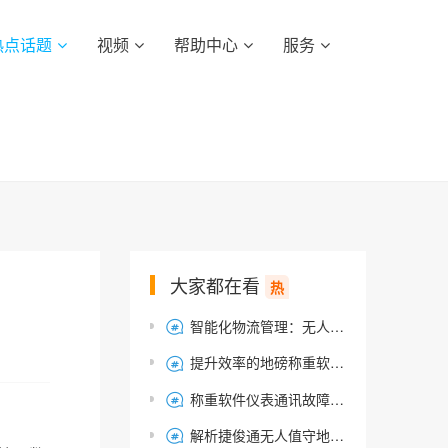
热点话题
视频
帮助中心
服务
大家都在看
热
智能化物流管理：无人值守称重软件的充值扣款功能应用

提升效率的地磅称重软件：简化称重流程，优化称重管理系统

称重软件仪表通讯故障？解决串口失败问题指南！

解析捷俊通无人值守地磅自动称重系统：智能称重与高效称重的融合
