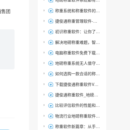

称重系统和称重软件的有什么区别？

销售团
捷俊通称重管理软件-单机版免费下载安装

初识称重软件：让你了解地磅称重软件的定义和特点

解决地磅称重难题，智能称重软件让您事半功倍

电脑称重软件免费下载及安装使用介绍：打印磅单，智能过磅

地磅称重系统无人值守称重软件的功能介绍，捷俊通软件

如何选购一款合适的称重软件

下载捷俊通称重软件V3.1.4.65，安装简便，免费试用

捷俊通称重软件_地磅称重软件的性能如何？

比较评估软件的性能和适用性:选择适合您的称重管理系统软件

物流行业地磅称重软件：选择指南和关键考虑因素大揭秘

称重软件新篇章：从手工到智能的无人值守地磅称重管理系统
