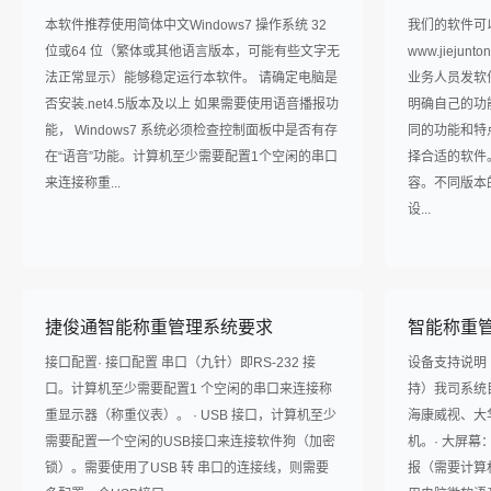
本软件推荐使用简体中文Windows7 操作系统 32
我们的软件可
位或64 位（繁体或其他语言版本，可能有些文字无
www.jieju
法正常显示）能够稳定运行本软件。 请确定电脑是
业务人员发软
否安装.net4.5版本及以上 如果需要使用语音播报功
明确自己的功
能， Windows7 系统必须检查控制面板中是否有存
同的功能和特
在“语音”功能。计算机至少需要配置1个空闲的串口
择合适的软件
来连接称重...
容。不同版本
设...
捷俊通智能称重管理系统要求
智能称重
接口配置· 接口配置 串口（九针）即RS-232 接
设备支持说明
口。计算机至少需要配置1 个空闲的串口来连接称
持）我司系统
重显示器（称重仪表）。 · USB 接口，计算机至少
海康威视、大
需要配置一个空闲的USB接口来连接软件狗（加密
机。· 大屏幕
锁）。需要使用了USB 转 串口的连接线，则需要
报（需要计算