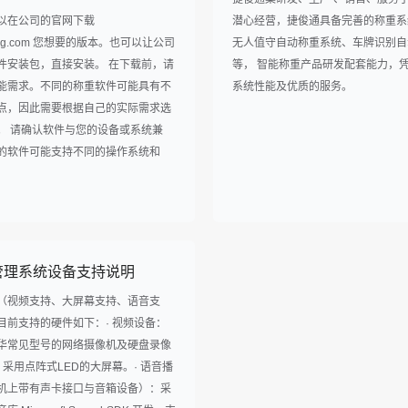
以在公司的官网下载
潜心经营，捷俊通具备完善的称重系
ntong.com 您想要的版本。也可以让公司
无人值守自动称重系统、车牌识别自
件安装包，直接安装。 在下载前，请
等， 智能称重产品研发配套能力，
能需求。不同的称重软件可能具有不
系统性能及优质的服务。
点，因此需要根据自己的实际需求选
。 请确认软件与您的设备或系统兼
的软件可能支持不同的操作系统和
管理系统设备支持说明
（视频支持、大屏幕支持、语音支
目前支持的硬件如下：· 视频设备：
华常见型号的网络摄像机及硬盘录像
：采用点阵式LED的大屏幕。· 语音播
机上带有声卡接口与音箱设备）：采