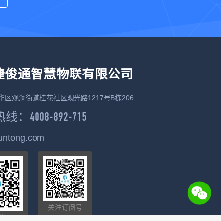
捷俊通智慧物联有限公司
华区观澜街道桂花社区观光路1217号B栋206
：4008-892-715
juntong.com
关注订阅号
俊通