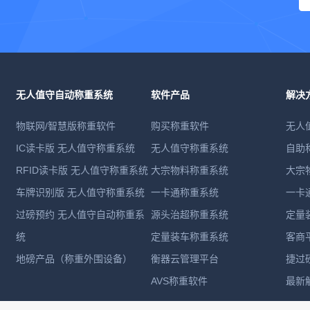
无人值守自动称重系统
软件产品
解决
物联网/智慧版称重软件
购买称重软件
无人
IC读卡版 无人值守称重系统
无人值守称重系统
自助
RFID读卡版 无人值守称重系统
大宗物料称重系统
大宗
车牌识别版 无人值守称重系统
一卡通称重系统
一卡
过磅预约 无人值守自动称重系
源头治超称重系统
定量
统
定量装车称重系统
客商
地磅产品（称重外围设备）
衡器云管理平台
捷过
AVS称重软件
最新