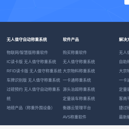
无人值守自动称重系统
软件产品
解决
物联网/智慧版称重软件
购买称重软件
无人
IC读卡版 无人值守称重系统
无人值守称重系统
自助
RFID读卡版 无人值守称重系统
大宗物料称重系统
大宗
车牌识别版 无人值守称重系统
一卡通称重系统
一卡
过磅预约 无人值守自动称重系
源头治超称重系统
定量
统
定量装车称重系统
客商
地磅产品（称重外围设备）
衡器云管理平台
捷过
AVS称重软件
最新