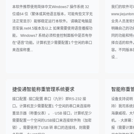
本软件推荐使用简体中文Windows7 操作系统 32
我们的软件可
位或64 位（繁体或其他语言版本，可能有些文字无
www.jieju
法正常显示）能够稳定运行本软件。 请确定电脑是
业务人员发软
否安装.net4.5版本及以上 如果需要使用语音播报功
明确自己的功
能， Windows7 系统必须检查控制面板中是否有存
同的功能和特
在“语音”功能。计算机至少需要配置1个空闲的串口
择合适的软件
来连接称重...
容。不同版本
设...
捷俊通智能称重管理系统要求
智能称重
接口配置· 接口配置 串口（九针）即RS-232 接
设备支持说明
口。计算机至少需要配置1 个空闲的串口来连接称
持）我司系统
重显示器（称重仪表）。 · USB 接口，计算机至少
海康威视、大
需要配置一个空闲的USB接口来连接软件狗（加密
机。· 大屏幕
锁）。需要使用了USB 转 串口的连接线，则需要
报（需要计算