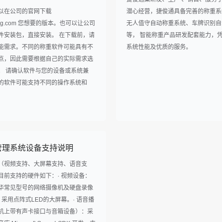
以在公司的官网下载
潜心经营，捷俊通具备完善的称重系
ntong.com 您想要的版本。也可以让公司
无人值守自动称重系统、车牌识别自
件安装包，直接安装。 在下载前，请
等， 智能称重产品研发配套能力，
能需求。不同的称重软件可能具有不
系统性能及优质的服务。
点，因此需要根据自己的实际需求选
。 请确认软件与您的设备或系统兼
的软件可能支持不同的操作系统和
管理系统设备支持说明
（视频支持、大屏幕支持、语音支
目前支持的硬件如下：· 视频设备：
华常见型号的网络摄像机及硬盘录像
：采用点阵式LED的大屏幕。· 语音播
机上带有声卡接口与音箱设备）：采