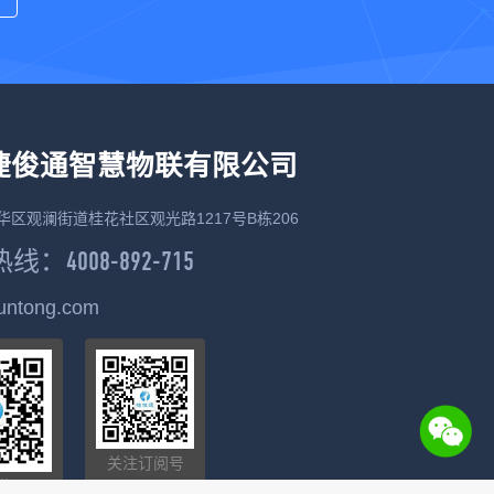
捷俊通智慧物联有限公司
华区观澜街道桂花社区观光路1217号B栋206
：4008-892-715
juntong.com
关注订阅号
俊通