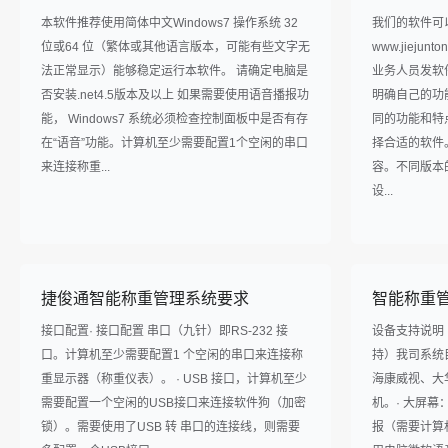
本软件推荐使用简体中文Windows7 操作系统 32
我们的软件可
位或64 位（繁体或其他语言版本，可能有些文字无
www.jieju
法正常显示）能够稳定运行本软件。 请确定电脑是
业务人员发软
否安装.net4.5版本及以上 如果需要使用语音播报功
明确自己的功
能， Windows7 系统必须检查控制面板中是否有存
同的功能和特
在“语音”功能。计算机至少需要配置1个空闲的串口
择合适的软件
来连接称重...
容。不同版本
设...
捷俊通智能称重管理系统要求
智能称重
接口配置· 接口配置 串口（九针）即RS-232 接
设备支持说明
口。计算机至少需要配置1 个空闲的串口来连接称
持）我司系统
重显示器（称重仪表）。 · USB 接口，计算机至少
海康威视、大
需要配置一个空闲的USB接口来连接软件狗（加密
机。· 大屏幕
锁）。需要使用了USB 转 串口的连接线，则需要
报（需要计算