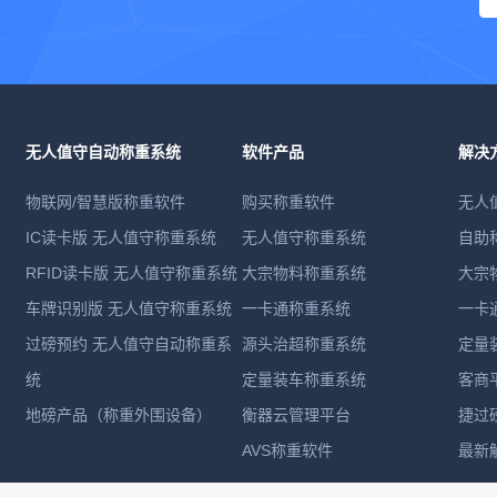
无人值守自动称重系统
软件产品
解决
物联网/智慧版称重软件
购买称重软件
无人
IC读卡版 无人值守称重系统
无人值守称重系统
自助
RFID读卡版 无人值守称重系统
大宗物料称重系统
大宗
车牌识别版 无人值守称重系统
一卡通称重系统
一卡
过磅预约 无人值守自动称重系
源头治超称重系统
定量
统
定量装车称重系统
客商
地磅产品（称重外围设备）
衡器云管理平台
捷过
AVS称重软件
最新