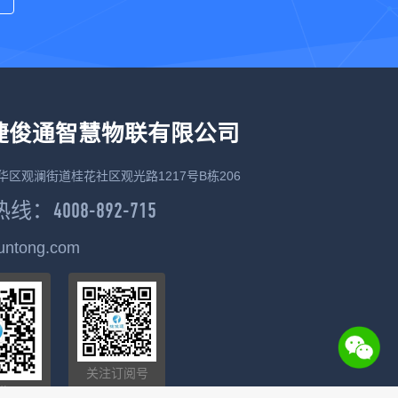
捷俊通智慧物联有限公司
华区观澜街道桂花社区观光路1217号B栋206
：4008-892-715
juntong.com
关注订阅号
俊通