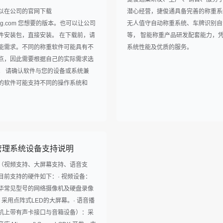
以在公司的官网下载
潜心经营，捷俊通具备完善的称重系
ntong.com 您想要的版本。也可以让公司
无人值守自动称重系统、车牌识别自
件安装包，直接安装。 在下载前，请
等， 智能称重产品研发配套能力，
能需求。不同的称重软件可能具有不
系统性能及优质的服务。
点，因此需要根据自己的实际需求选
。 请确认软件与您的设备或系统兼
的软件可能支持不同的操作系统和
管理系统设备支持说明
（视频支持、大屏幕支持、语音支
目前支持的硬件如下：· 视频设备：
华常见型号的网络摄像机及硬盘录像
：采用点阵式LED的大屏幕。· 语音播
机上带有声卡接口与音箱设备）：采